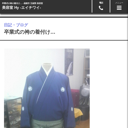
電話
メニュー
卒業式の袴の着付け… - 函館市 五稜郭 美容室
24時間ネット予約
0138-87-0864
美容室 Hy -エイチワイ-
日記・ブログ
卒業式の袴の着付け…