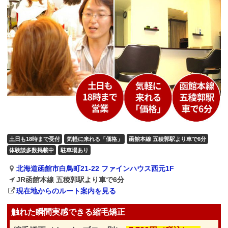
土日も18時まで受付
気軽に来れる「価格」
函館本線 五稜郭駅より車で6分
体験談多数掲載中
駐車場あり
北海道函館市白鳥町21-22 ファインハウス西元1F
JR函館本線 五稜郭駅より車で6分
現在地からのルート案内を見る
触れた瞬間実感できる縮毛矯正