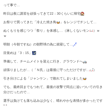
って事で…
昨日は夜に講習を頑張ってきて22：30くらいに帰宅
お祭りで買ってきた「冷えた焼き鳥
」をレンジでチンして…
ぬくもりを感じつつ「祭り」を体感し…（淋しくないモン
）ｗ
ｗ
明朝（今朝ですね）の朝野球の為に就寝して…
目覚めは「3：15」
準備して、チームメイトを迎えに行き、グラウンドへ
頑張りましたが…（「Ｎ氏」は最後に守っただけですが…
）
引き分けによる「ジャンケン」で敗れてしまいました
でも、最終回までもつれて、最後の攻撃で同点に追いついての引き
分けだったので…
選手は負けても落ち込みは少なく、晴れやかな表情が多かったです