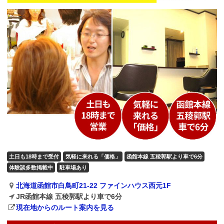
土日も18時まで受付
気軽に来れる「価格」
函館本線 五稜郭駅より車で6分
体験談多数掲載中
駐車場あり
北海道函館市白鳥町21-22 ファインハウス西元1F
JR函館本線 五稜郭駅より車で6分
現在地からのルート案内を見る