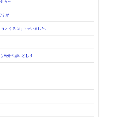
やせろ～
ですが…
とうとう見つけちゃいました。
トも自分の思いどおり…
…
…