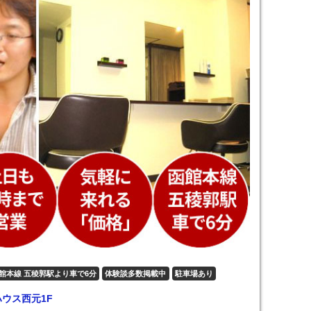
館本線 五稜郭駅より車で6分
体験談多数掲載中
駐車場あり
ハウス西元1F