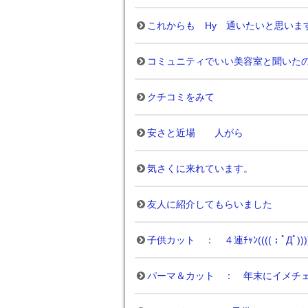
これからも Hy 通いたいと思いま
コミュニティでいい美容室と聞いた
クチコミをみて
安さと近場 人がら
気さくに来れています。
友人に紹介してもらいました
子供カット ： ４連ﾁｬﾝ((((；ﾟДﾟ)))
パーマ＆カット ： 年末にイメチ