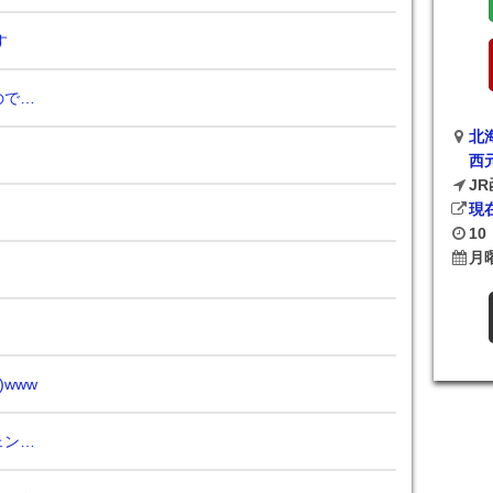
す
ので…
北
西
J
現
10
月
)www
ェン…