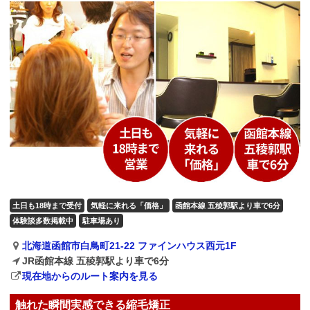
土日も18時まで受付
気軽に来れる「価格」
函館本線 五稜郭駅より車で6分
体験談多数掲載中
駐車場あり
北海道函館市白鳥町21-22 ファインハウス西元1F
JR函館本線 五稜郭駅より車で6分
現在地からのルート案内を見る
触れた瞬間実感できる縮毛矯正