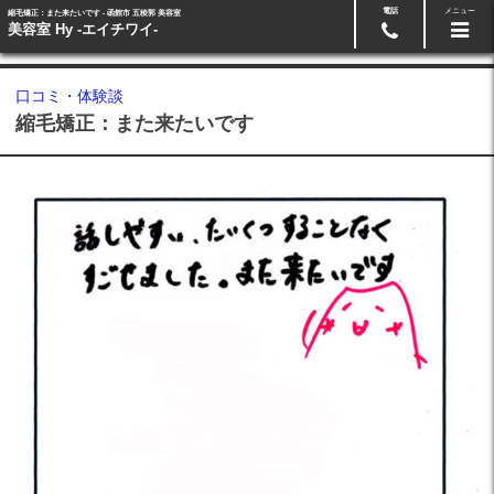
電話
メニュー
縮毛矯正：また来たいです - 函館市 五稜郭 美容室
24時間ネット予約
0138-87-0864
美容室 Hy -エイチワイ-
口コミ・体験談
縮毛矯正：また来たいです